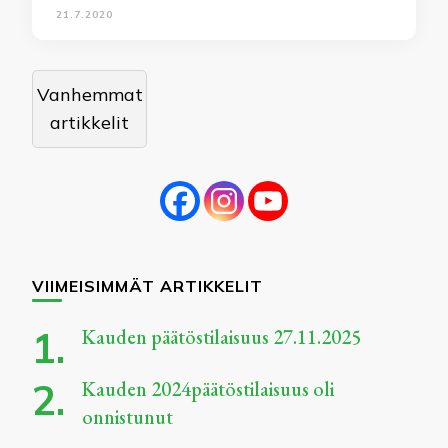
21.7.2020
Artikkelien
Vanhemmat
selaus
artikkelit
VIIMEISIMMÄT ARTIKKELIT
Kauden päätöstilaisuus 27.11.2025
Kauden 2024päätöstilaisuus oli
onnistunut