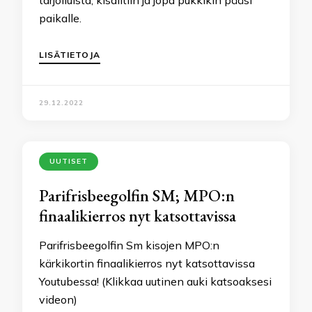
tarjoiluista, kisailtiin ja jopa pukkikin pääsi
paikalle.
LISÄTIETOJA
29.12.2022
UUTISET
Parifrisbeegolfin SM; MPO:n
finaalikierros nyt katsottavissa
Parifrisbeegolfin Sm kisojen MPO:n
kärkikortin finaalikierros nyt katsottavissa
Youtubessa! (Klikkaa uutinen auki katsoaksesi
videon)