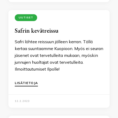
UUTISET
Safrin kevätreissu
Safri lähtee reissuun jälleen kerran. Tällä
kertaa suuntaamme Kuopioon. Myös ei seuran
jäsenet ovat tervetulleita mukaan, myöskin
junnujen huoltajat ovat tervetulleita.
Ilmoittautumiset Ilpolle!
LISÄTIETOJA
12.2.2023