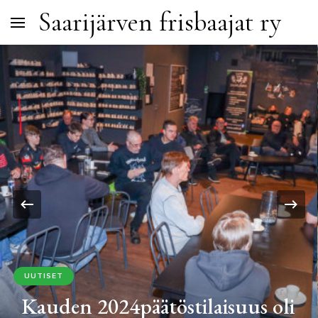
Saarijärven frisbaajat ry
UUTISET
Kauden 2024päätöstilaisuus oli