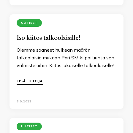
UUTISET
Iso kiitos talkoolaisille!
Olemme saaneet huikean määrän
talkoolaisia mukaan Pari SM kilpailuun ja sen
valmisteluihin. Kiitos jokaiselle talkoolaiselle!
LISÄTIETOJA
6.9.2022
UUTISET