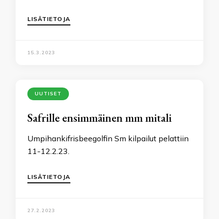
LISÄTIETOJA
15.3.2023
UUTISET
Safrille ensimmäinen mm mitali
Umpihankifrisbeegolfin Sm kilpailut pelattiin
11-12.2.23.
LISÄTIETOJA
27.2.2023