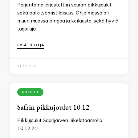
Perjantaina järjestettiin seuran pikkujoulut,
sekä palkitsemistilaisuus. Ohjelmassa oli
muun muassa bingoa ja keilausta, sekä hyviä
tarjoiluja.
LISÄTIETOJA
11.12.2021
UUTISET
Safrin pikkujoulut 10.12
Pikkujoulut Saarijärven liikelataamolla
10.12.21!