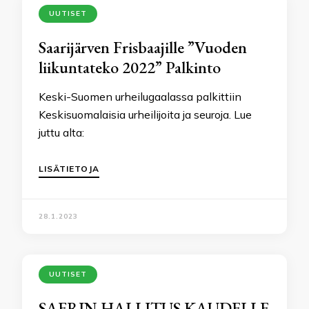
UUTISET
Saarijärven Frisbaajille ”Vuoden
liikuntateko 2022” Palkinto
Keski-Suomen urheilugaalassa palkittiin
Keskisuomalaisia urheilijoita ja seuroja. Lue
juttu alta:
LISÄTIETOJA
28.1.2023
UUTISET
SAFRIN HALLITUS KAUDELLE