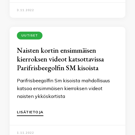
3.11.2022
UUTISET
Naisten kortin ensimmäisen
kierroksen videot katsottavissa
Parifrisbeegolfin SM kisoista
Parifrisbeegolfin Sm kisoista mahdollisuus
katsoa ensimmäisen kierroksen videot
naisten ykköskortista
LISÄTIETOJA
1.11.2022