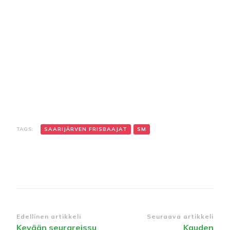
TAGS:
SAARIJÄRVEN FRISBAAJAT
SM
Edellinen artikkeli
Seuraava artikkeli
Kevään seurareissu
Kauden