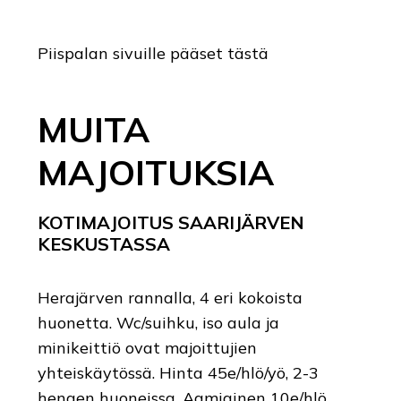
Piispalan sivuille pääset tästä
MUITA
MAJOITUKSIA
KOTIMAJOITUS SAARIJÄRVEN
KESKUSTASSA
Herajärven rannalla, 4 eri kokoista
huonetta. Wc/suihku, iso aula ja
minikeittiö ovat majoittujien
yhteiskäytössä. Hinta 45e/hlö/yö, 2-3
hengen huoneissa. Aamiainen 10e/hlö.