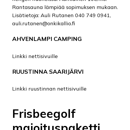
Rantasauna lämpiää sopimuksen mukaan.
Lisätietoja: Auli Rutanen 040 749 0941,
auli.rutanen@onkikallio.fi
AHVENLAMPI CAMPING
Linkki nettisivuille
RUUSTINNA SAARIJÄRVI
Linkki ruustinnan nettisivuille
Frisbeegolf
majoituspaketti