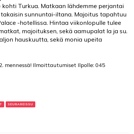
kohti Turkua. Matkaan lähdemme perjantai
akaisin sunnuntai-iltana. Majoitus tapahtuu
lace -hotellissa. Hintaa viikonlopulle tulee
matkat, majoituksen, sekä aamupalat la ja su.
aljon hauskuutta, sekä monia upeita
. mennessä! Ilmoittautumiset Ilpolle: 045
T
SEURAREISSU