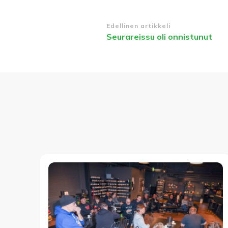
Artikkelien
Edellinen artikkeli
Seurareissu oli onnistunut
selaus