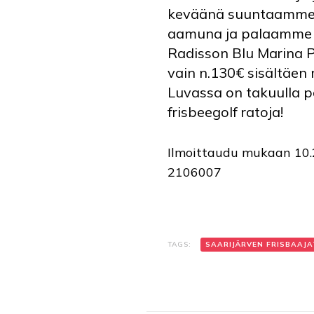
keväänä suuntaamme 
aamuna ja palaamme t
Radisson Blu Marina Pa
vain n.130€ sisältäen 
Luvassa on takuulla p
frisbeegolf ratoja!
Ilmoittaudu mukaan 10.2
2106007
TAGS:
SAARIJÄRVEN FRISBAAJA