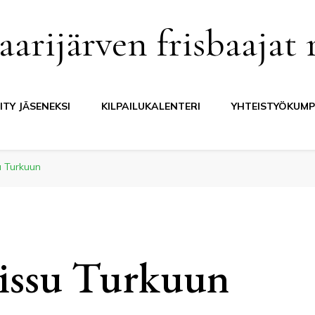
aarijärven frisbaajat 
IITY JÄSENEKSI
KILPAILUKALENTERI
YHTEISTYÖKUMP
u Turkuun
eissu Turkuun