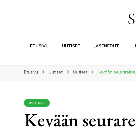
S
ETUSIVU
UUTISET
JÄSENEDUT
L
Etusivu
Uutiset
Uutiset
Kevään seurareiss
UUTISET
Kevään seurar