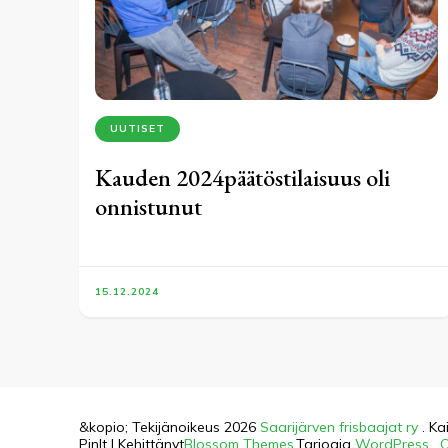
UUTISET
Kauden 2024päätöstilaisuus oli
onnistunut
15.12.2024
&kopio; Tekijänoikeus 2026
Saarijärven frisbaajat ry
. Ka
PinIt | Kehittänyt
Blossom Themes
.Tarjoaja
WordPress
.
O