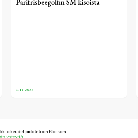
Parifrisbeegolfin SM kisoista
1.11.2022
ikki oikeudet pidätetään.
Blossom
ta yhteyttä