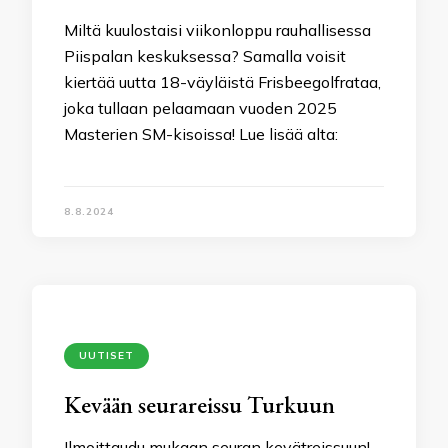
Miltä kuulostaisi viikonloppu rauhallisessa
Piispalan keskuksessa? Samalla voisit
kiertää uutta 18-väyläistä Frisbeegolfrataa,
joka tullaan pelaamaan vuoden 2025
Masterien SM-kisoissa! Lue lisää alta:
8.8.2024
UUTISET
Kevään seurareissu Turkuun
Ilmoittaudu mukaan seuran kevätreissuun!