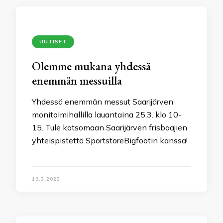
UUTISET
Olemme mukana yhdessä
enemmän messuilla
Yhdessä enemmän messut Saarijärven
monitoimihallilla lauantaina 25.3. klo 10-
15. Tule katsomaan Saarijärven frisbaajien
yhteispistettä SportstoreBigfootin kanssa!
19.3.2023