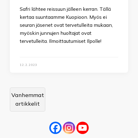
Safri lähtee reissuun jälleen kerran. Tällä
kertaa suuntaamme Kuopioon. Myös ei
seuran jäsenet ovat tervetulleita mukaan,
myöskin junnujen huoltajat ovat
tervetulleita. Ilmoittautumiset Ilpolle!
12.2.2023
Artikkelien
Vanhemmat
selaus
artikkelit