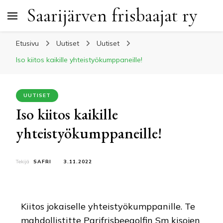
Saarijärven frisbaajat ry
Etusivu
Uutiset
Uutiset
Iso kiitos kaikille yhteistyökumppaneille!
UUTISET
Iso kiitos kaikille
yhteistyökumppaneille!
Tekijä
SAFRI
3.11.2022
Kiitos jokaiselle yhteistyökumppanille. Te
mahdollistitte Parifrisbeegolfin Sm kisojen