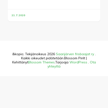
21.7.2020
&kopio; Tekijänoikeus 2026
Saarijärven frisbaajat ry
.
Kaikki oikeudet pidätetään.
Blossom PinIt |
Kehittänyt
Blossom Themes
.Tarjoaja
WordPress
.
Ota
yhteyttä