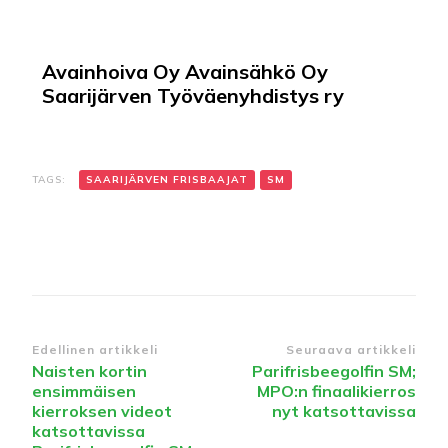
Avainhoiva Oy Avainsähkö Oy
Saarijärven Työväenyhdistys ry
TAGS:
SAARIJÄRVEN FRISBAAJAT
SM
Edellinen artikkeli
Seuraava artikkeli
Naisten kortin
Parifrisbeegolfin SM;
ensimmäisen
MPO:n finaalikierros
kierroksen videot
nyt katsottavissa
katsottavissa