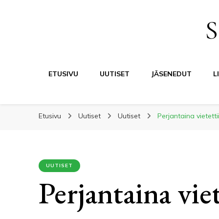
S
ETUSIVU
UUTISET
JÄSENEDUT
L
Etusivu
Uutiset
Uutiset
Perjantaina vietett
UUTISET
Perjantaina viet