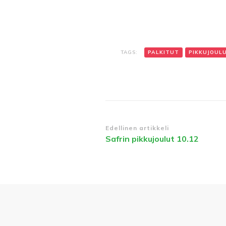
TAGS:
PALKITUT
PIKKUJOUL
Edellinen artikkeli
Safrin pikkujoulut 10.12