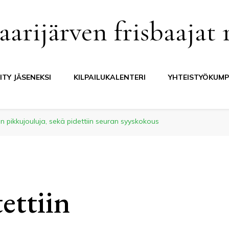
aarijärven frisbaajat 
IITY JÄSENEKSI
KILPAILUKALENTERI
YHTEISTYÖKUMP
iin pikkujouluja, sekä pidettiin seuran syyskokous
ettiin