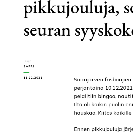
pikkujouluja, s
seuran syyskok
Tekijä
SAFRI
11.12.2021
Saarijärven frisbaajien 
perjantaina 10.12.2021 
pelailtiin bingoa, nautit
Ilta oli kaikin puolin o
hauskaa. Kiitos kaikille o
Ennen pikkujouluja järj