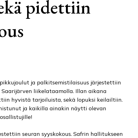
ekä pidettiin
ous
pikkujoulut ja palkitsemistilaisuus järjestettiin
Saarijärven liikelataamolla. Illan aikana
tiin hyvistä tarjoiluista, sekä lopuksi keilailtiin.
nnistunut ja kaikilla ainakin näytti olevan
sallistujille!
estettiin seuran syyskokous. Safrin hallitukseen