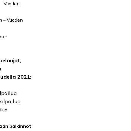
 – Vuoden
n – Vuoden
en -
pelaajat,
a
udella 2021:
lpailua
kilpailua
ilua
taan palkinnot