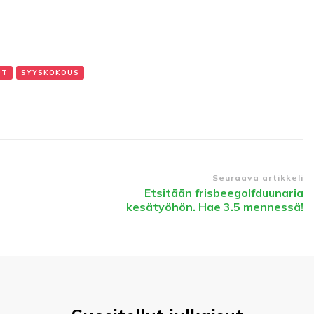
UT
SYYSKOKOUS
Seuraava artikkeli
Etsitään frisbeegolfduunaria
kesätyöhön. Hae 3.5 mennessä!