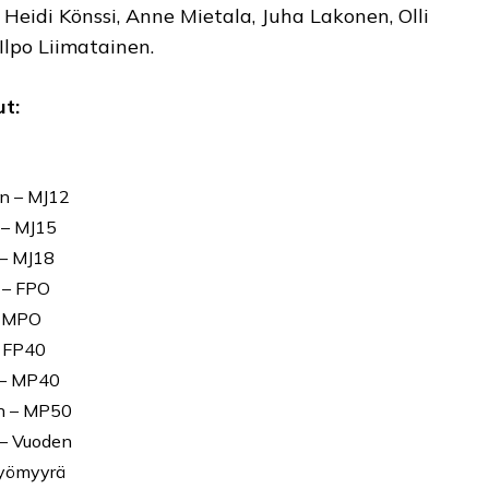
: Heidi Könssi, Anne Mietala, Juha Lakonen, Olli
 Ilpo Liimatainen.
t:
n – MJ12
 – MJ15
 – MJ18
 – FPO
– MPO
– FP40
 – MP40
n – MP50
 – Vuoden
työmyyrä