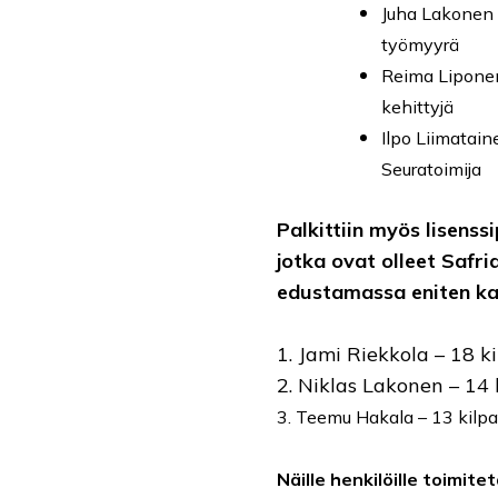
Juha Lakonen
työmyyrä
Reima Lipone
kehittyjä
Ilpo Liimatain
Seuratoimija
Palkittiin myös lisenssi
jotka ovat olleet Safri
edustamassa eniten ka
1. Jami Riekkola – 18 ki
2. Niklas Lakonen – 14 
3. Teemu Hakala – 13 kilpa
Näille henkilöille toimite