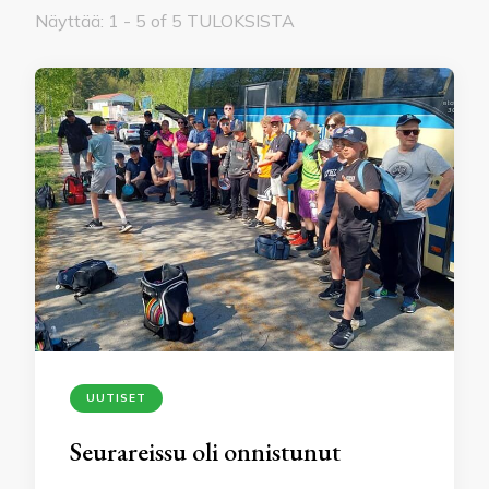
Näyttää: 1 - 5 of 5 TULOKSISTA
UUTISET
Seurareissu oli onnistunut