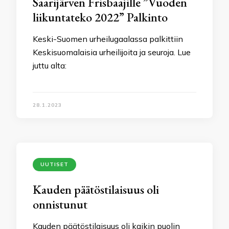
Saarijärven Frisbaajille ”Vuoden
liikuntateko 2022” Palkinto
Keski-Suomen urheilugaalassa palkittiin
Keskisuomalaisia urheilijoita ja seuroja. Lue
juttu alta:
28.1.2023
UUTISET
Kauden päätöstilaisuus oli
onnistunut
Kauden päätöstilaisuus oli kaikin puolin