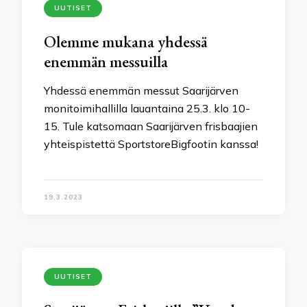
UUTISET
Olemme mukana yhdessä
enemmän messuilla
Yhdessä enemmän messut Saarijärven
monitoimihallilla lauantaina 25.3. klo 10-
15. Tule katsomaan Saarijärven frisbaajien
yhteispistettä SportstoreBigfootin kanssa!
19.3.2023
UUTISET