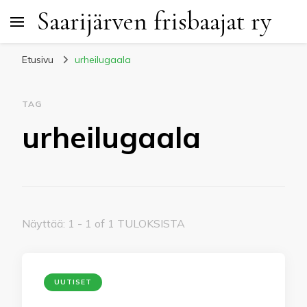
Saarijärven frisbaajat ry
Etusivu
urheilugaala
TAG
urheilugaala
Näyttää: 1 - 1 of 1 TULOKSISTA
UUTISET