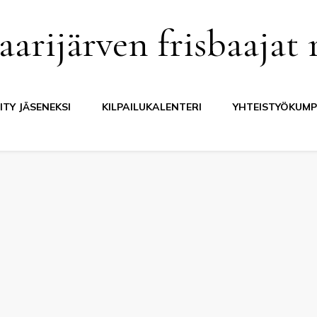
aarijärven frisbaajat 
IITY JÄSENEKSI
KILPAILUKALENTERI
YHTEISTYÖKUMP