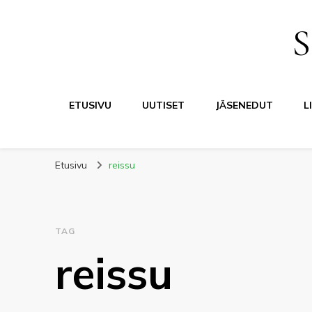
S
ETUSIVU
UUTISET
JÄSENEDUT
L
Etusivu
reissu
TAG
reissu