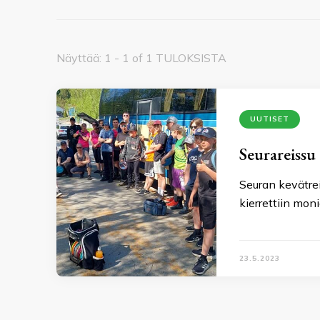
Näyttää: 1 - 1 of 1 TULOKSISTA
UUTISET
Seurareissu
Seuran kevätrei
kierrettiin mon
23.5.2023