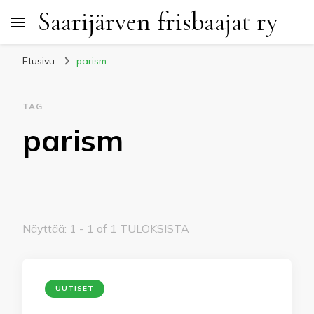
Saarijärven frisbaajat ry
Etusivu
parism
TAG
parism
Näyttää: 1 - 1 of 1 TULOKSISTA
UUTISET