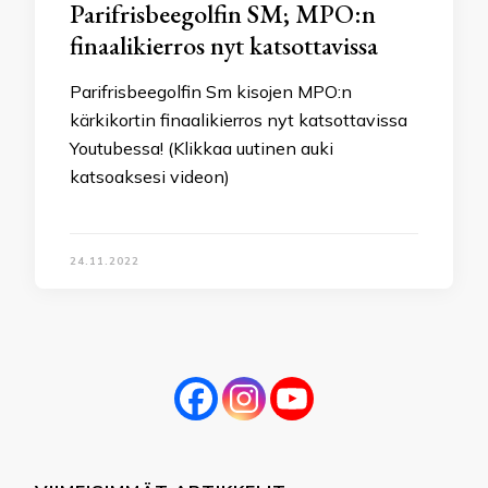
Parifrisbeegolfin SM; MPO:n
finaalikierros nyt katsottavissa
Parifrisbeegolfin Sm kisojen MPO:n
kärkikortin finaalikierros nyt katsottavissa
Youtubessa! (Klikkaa uutinen auki
katsoaksesi videon)
24.11.2022