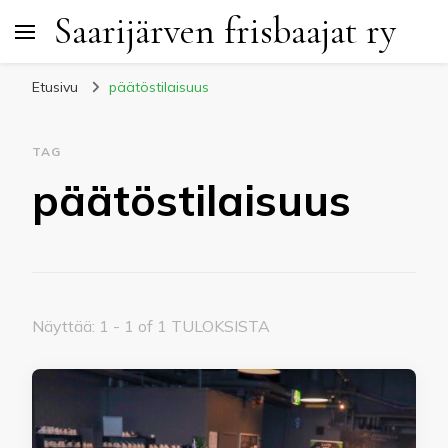
Saarijärven frisbaajat ry
Etusivu
päätöstilaisuus
TAG
päätöstilaisuus
Näyttää: 1 - 1 of 1 TULOKSISTA