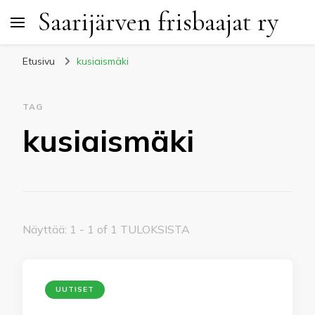
Saarijärven frisbaajat ry
Etusivu
kusiaismäki
TAG
kusiaismäki
Näyttää: 1 - 1 of 1 TULOKSISTA
UUTISET