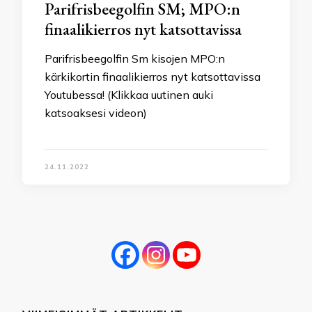
Parifrisbeegolfin SM; MPO:n
finaalikierros nyt katsottavissa
Parifrisbeegolfin Sm kisojen MPO:n
kärkikortin finaalikierros nyt katsottavissa
Youtubessa! (Klikkaa uutinen auki
katsoaksesi videon)
24.11.2022